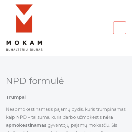
Skip
to
content
NPD formulė
Trumpai
Neapmokestinamasis pajamų dydis, kuris trumpinamas
kaip NPD – tai suma, kuria darbo užmokestis
nėra
apmokestinamas
gyventojų pajamų mokesčiu. Šis