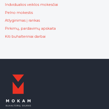
Indvidualios veiklos mokesčiai
Pelno mokestis
Atlyginimas į rankas
Pirkimų, pardavimų apskaita
Kiti buhalteriniai darbai