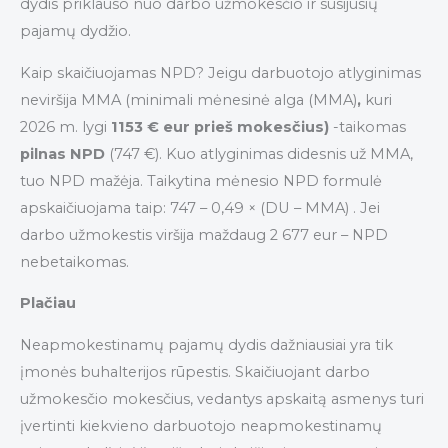
dydis priklauso nuo darbo užmokesčio ir susijusių
pajamų dydžio.
Kaip skaičiuojamas NPD? Jeigu darbuotojo atlyginimas
neviršija MMA (minimali mėnesinė alga (MMA)
,
kuri
2026 m. lygi
1153 € eur prieš mokesčius)
-taikomas
pilnas NPD
(747 €). Kuo atlyginimas didesnis už MMA,
tuo NPD mažėja. Taikytina mėnesio NPD formulė
apskaičiuojama taip: 747 – 0,49 × (DU – MMA) . Jei
darbo užmokestis viršija maždaug 2 677 eur – NPD
nebetaikomas.
Plačiau
Neapmokestinamų pajamų dydis dažniausiai yra tik
įmonės buhalterijos rūpestis. Skaičiuojant darbo
užmokesčio mokesčius, vedantys apskaitą asmenys turi
įvertinti kiekvieno darbuotojo neapmokestinamų