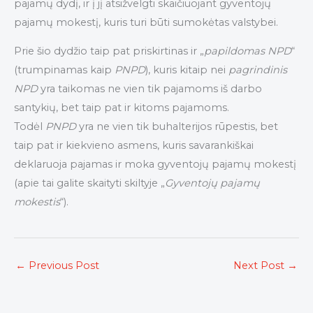
pajamų dydį, ir į jį atsižvelgti skaičiuojant gyventojų
pajamų mokestį, kuris turi būti sumokėtas valstybei.
Prie šio dydžio taip pat priskirtinas ir „
papildomas NPD
“
(trumpinamas kaip
PNPD
), kuris kitaip nei
pagrindinis
NPD
yra taikomas ne vien tik pajamoms iš darbo
santykių, bet taip pat ir kitoms pajamoms.
Todėl
PNPD
yra ne vien tik buhalterijos rūpestis, bet
taip pat ir kiekvieno asmens, kuris savarankiškai
deklaruoja pajamas ir moka gyventojų pajamų mokestį
(apie tai galite skaityti skiltyje „
Gyventojų pajamų
mokestis
“).
←
Previous Post
Next Post
→