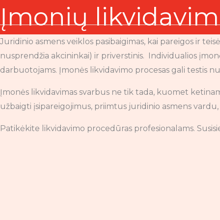
Skip
Įmonių likvidavim
to
content
Juridinio asmens veiklos pasibaigimas, kai pareigos ir teis
nusprendžia akcininkai) ir priverstinis. Individualios įmo
darbuotojams. Įmonės likvidavimo procesas gali testis nu
Įmonės likvidavimas svarbus ne tik tada, kuomet ketinam
užbaigti įsipareigojimus, priimtus juridinio asmens vardu
Patikėkite likvidavimo procedūras profesionalams. Susisie