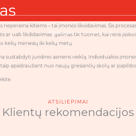
as
ės nepereina kitiems – tai įmonės likvidavimas. Šis procesa
Paslaugos
Apie mus
ES Pr
nės ar uab likdidavimas galimas tik tuomet, kai nėra įsisko
o kelių mėnesių iki kelių metų.
a sustabdyti juridinio asmens veiklą. Individualios įmo
, taip apsidraužiant nuo naujų gresiančių skolų ar papild
kite.
ATSILIEPIMAI
Klientų rekomendacijos