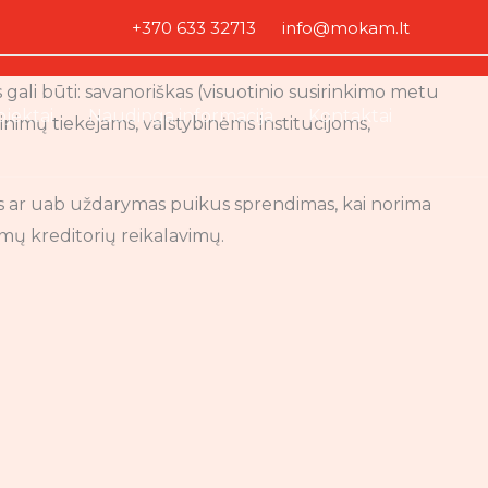
+370 633 32713
info@mokam.lt
s gali būti: savanoriškas (visuotinio susirinkimo metu
ojektai
Naudinga informacija
Kontaktai
linimų tiekėjams, valstybinėms institucijoms,
nės ar uab uždarymas puikus sprendimas, kai norima
omų kreditorių reikalavimų.