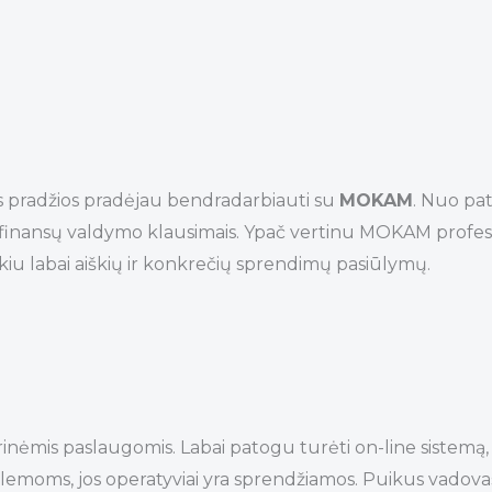
os pradžios pradėjau bendradarbiauti su
MOKAM
. Nuo pa
mų finansų valdymo klausimais. Ypač vertinu MOKAM profes
u labai aiškių ir konkrečių sprendimų pasiūlymų.
is paslaugomis. Labai patogu turėti on-line sistemą, pat
oblemoms, jos operatyviai yra sprendžiamos. Puikus vadovas