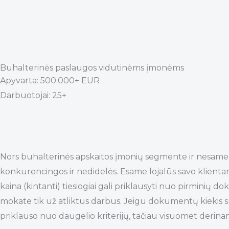
Buhalterinės paslaugos vidutinėms įmonėms
Apyvarta: 500.000+ EUR
Darbuotojai: 25+
Nors buhalterinės apskaitos įmonių segmente ir nesame 
konkurencingos ir nedidelės. Esame lojalūs savo klienta
kaina (kintanti) tiesiogiai gali priklausyti nuo pirminių 
mokate tik už atliktus darbus. Jeigu dokumentų kiekis su
priklauso nuo daugelio kriterijų, tačiau visuomet derinam