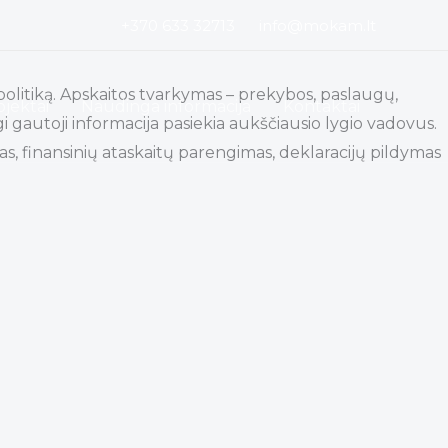
+370 633 32713
info@mokam.lt
 politiką. Apskaitos tvarkymas – prekybos, paslaugų,
ojektai
Naudinga informacija
Kontaktai
gi gautoji informacija pasiekia aukščiausio lygio vadovus.
, finansinių ataskaitų parengimas, deklaracijų pildymas