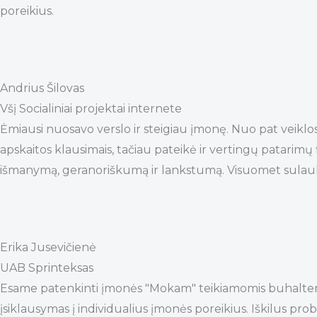
poreikius.
Andrius Šilovas
Všį Socialiniai projektai internete
Ėmiausi nuosavo verslo ir steigiau įmonę. Nuo pat veikl
apskaitos klausimais, tačiau pateikė ir vertingų patari
išmanymą, geranoriškumą ir lankstumą. Visuomet sulauki
Erika Jusevičienė
UAB Sprinteksas
Esame patenkinti įmonės "Mokam" teikiamomis buhalterinėm
įsiklausymas į individualius įmonės poreikius. Iškilus pr