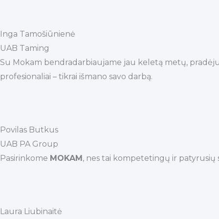
Inga Tamošiūnienė
UAB Taming
Su Mokam bendradarbiaujame jau keletą metų, pradėjus su
profesionaliai – tikrai išmano savo darbą.
Povilas Butkus
UAB PA Group
Pasirinkome
MOKAM
, nes tai kompetetingų ir patyrusių s
Laura Liubinaitė