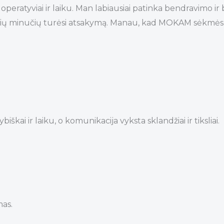
eratyviai ir laiku. Man labiausiai patinka bendravimo ir
o kelių minučių turėsi atsakymą. Manau, kad MOKAM sėkmės
i ir laiku, o komunikacija vyksta sklandžiai ir tiksliai.
mas.