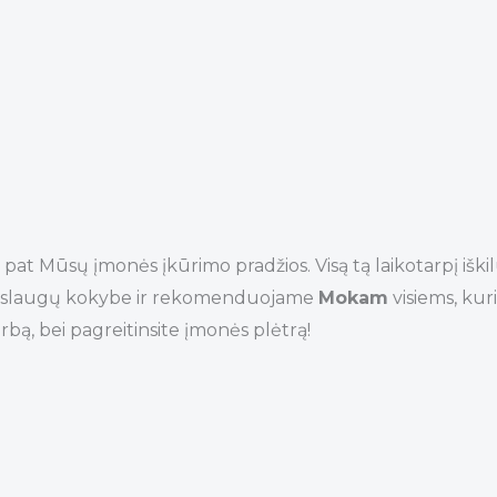
t Mūsų įmonės įkūrimo pradžios. Visą tą laikotarpį iškil
ti paslaugų kokybe ir rekomenduojame
Mokam
visiems, kur
bą, bei pagreitinsite įmonės plėtrą!