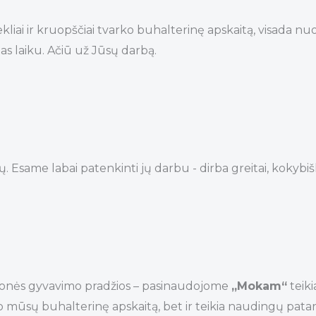
i ir kruopščiai tvarko buhalterinę apskaitą, visada nuoši
as laiku. Ačiū už Jūsų darbą.
me labai patenkinti jų darbu - dirba greitai, kokybiška
monės gyvavimo pradžios – pasinaudojome
„Mokam“
teik
rko mūsų buhalterinę apskaitą, bet ir teikia naudingų pat