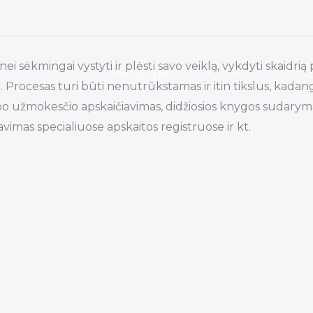
 sėkmingai vystyti ir plėsti savo veiklą, vykdyti skaidrią
Paslaugos
Apie mus
ES Pr
. Procesas turi būti nenutrūkstamas ir itin tikslus, kadan
 užmokesčio apskaičiavimas, didžiosios knygos sudarymas
vimas specialiuose apskaitos registruose ir kt.