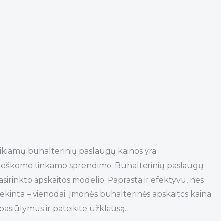
ikiamų buhalterinių paslaugų kainos yra
met ieškome tinkamo sprendimo. Buhalterinių paslaugų
asirinkto apskaitos modelio. Paprasta ir efektyvu, nes
ekinta – vienodai. Įmonės buhalterinės apskaitos kaina
pasiūlymus ir pateikite užklausą.