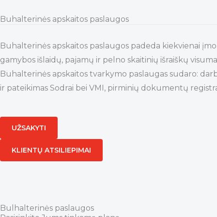
Skip
Buhalterinės apskaitos paslaugos
to
content
Buhalterinės apskaitos paslaugos padeda kiekvienai įmonei
gamybos išlaidų, pajamų ir pelno skaitinių išraiškų visuma
Buhalterinės apskaitos tvarkymo paslaugas sudaro: darbo
ir pateikimas Sodrai bei VMI, pirminių dokumentų registra
UŽSAKYTI
KLIENTŲ ATSILIEPIMAI
Bulhalterinės paslaugos