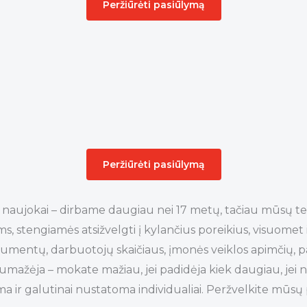
Peržiūrėti pasiūlymą
Peržiūrėti pasiūlymą
naujokai – dirbame daugiau nei 17 metų, tačiau mūsų te
ms, stengiamės atsižvelgti į kylančius poreikius, visuo
dokumentų, darbuotojų skaičiaus, įmonės veiklos apimčių, p
mažėja – mokate mažiau, jei padidėja kiek daugiau, jei n
a ir galutinai nustatoma individualiai. Peržvelkite mūsų 