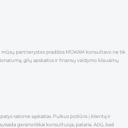
t mūsų partnerystės pradžios MOKAM konsultavo ne tik
ionalumą, gilų apskaitos ir finansų valdymo klausimų
ys rašome sąskaitas. Puikus požiūris į klientą ir
,visada geranoriškai konsultuoja, pataria. Ačiū, kad