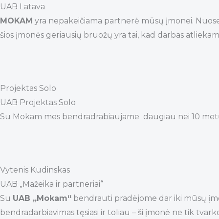
UAB Latava
MOKAM
yra nepakeičiama partnerė mūsų įmonei. Nuoseklia
šios įmonės geriausių bruožų yra tai, kad darbas atliekam
Projektas Solo
UAB Projektas Solo
Su Mokam mes bendradrabiaujame daugiau nei 10 metų. Esa
Vytenis Kudinskas
UAB „Mažeika ir partneriai“
Su
UAB „Mokam“
bendrauti pradėjome dar iki mūsų į
bendradarbiavimas tęsiasi ir toliau – ši įmonė ne tik tva