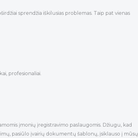
rdžiai sprendžia iškilusias problemas. Taip pat vienas
i, profesionaliai.
iamomis įmonių įregistravimo paslaugomis. Džiugu, kad
arimų, pasiūlo įvairių dokumentų šablonų, įsiklauso į mūsų