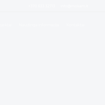
+370 633 32713
info@mokam.lt
ojektai
Naudinga informacija
Kontaktai