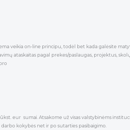
stema veikia on-line principu, todėl bet kada galėsite ma
avimų ataskaitas pagal prekes/paslaugas, projektus, skolų
pro
tūkst. eur sumai. Atsakome už visas valstybinėms instituc
darbo kokybės net ir po sutarties pasibaigimo.