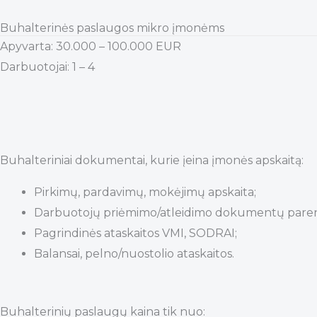
Skip
Buhalterinės paslaugos mikro įmonėms
to
Apyvarta: 30.000 – 100.000 EUR
content
Darbuotojai: 1 – 4
Buhalteriniai dokumentai, kurie įeina įmonės apskaitą:
Pirkimų, pardavimų, mokėjimų apskaita;
Darbuotojų priėmimo/atleidimo dokumentų pareng
Pagrindinės ataskaitos VMI, SODRAI;
Balansai, pelno/nuostolio ataskaitos.
Buhalterinių paslaugų kaina tik nuo: